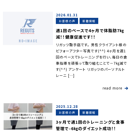
2026.01.31
お客様の声
新着情報
週1回のペースで4ヶ月で体脂肪7㎏
減！！健康促進です！！
リガッツ取手店です。 男性クライアント様の
ビフォーアフター写真です(^^) 4ヶ月を週1
回のペースでトレーニングを行い、毎日の食
事指導を頑張って取り組むことで－7㎏減で
す(^^) アンケート リガッツのパーソナルト
レーニ […]
read more
2025.12.28
お客様の声
新着情報
3ヶ月で週1回のトレーニングと食事
管理で-6㎏のダイエット成功！！