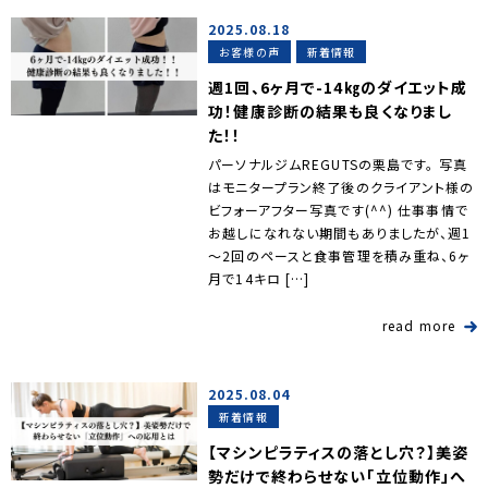
2025.08.18
お客様の声
新着情報
週1回、6ヶ月で-14㎏のダイエット成
功！健康診断の結果も良くなりまし
た！！
パーソナルジムREGUTSの栗島です。 写真
はモニタープラン終了後のクライアント様の
ビフォーアフター写真です(^^) 仕事事情で
お越しになれない期間もありましたが、週1
～2回のペースと食事管理を積み重ね、6ヶ
月で14キロ […]
read more
2025.08.04
新着情報
【マシンピラティスの落とし穴？】美姿
勢だけで終わらせない「立位動作」へ