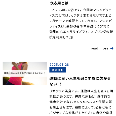
の応用とは
こんにちは。染谷です。 今回はマシンピラテ
ィスだけでは、カラダは変わらないですよと
いうテーマで解説をしていきます。 マシンピ
ラティスは、姿勢改善や体幹強化に非常に
効果的なエクササイズです。 スプリングの抵
抗を利用して、筋 […]
read more
2025.07.28
新着情報
運動は良い人生を過ごす為に欠かせ
ない！！
リガッツの栗島です。 運動は人生を変える可
能性があります。 適度な運動は、身体的な
健康だけでなく、メンタルヘルスや生活の質
も向上させます。 運動によって、心身ともに
ポジティブな変化がもたらされ、自信や幸福