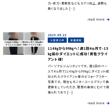
力・体力・柔軟性などもカナリ向上、姿勢も
良くなりました […]
read more
2025.09.22
お客様の声
新着情報
114㎏から99㎏へ！週1回4ヵ月で-15
㎏減のダイエットに成功！男性クライ
アント様！
パーソナルジムリガッツです。 週1回のペー
スで4ヵ月で11４㎏から99㎏にダイエット成
功されたクライアント様のビフォーアフター
写真です。 現在もモニターコースプランで再
更新をしていただき、理想の身体にむけて頑
張られており […]
read more