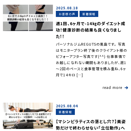
2025.08.18
お客様の声
新着情報
週1回、6ヶ月で-14㎏のダイエット成
功！健康診断の結果も良くなりまし
た！！
パーソナルジムREGUTSの栗島です。 写真
はモニタープラン終了後のクライアント様の
ビフォーアフター写真です(^^) 仕事事情で
お越しになれない期間もありましたが、週1
～2回のペースと食事管理を積み重ね、6ヶ
月で14キロ […]
read more
2025.08.04
新着情報
【マシンピラティスの落とし穴？】美姿
勢だけで終わらせない「立位動作」へ