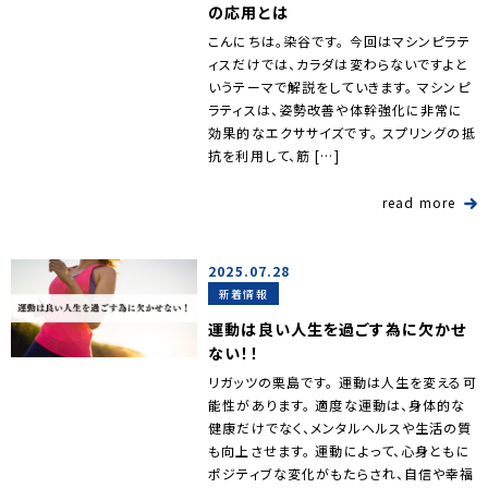
の応用とは
こんにちは。染谷です。 今回はマシンピラテ
ィスだけでは、カラダは変わらないですよと
いうテーマで解説をしていきます。 マシンピ
ラティスは、姿勢改善や体幹強化に非常に
効果的なエクササイズです。 スプリングの抵
抗を利用して、筋 […]
read more
2025.07.28
新着情報
運動は良い人生を過ごす為に欠かせ
ない！！
リガッツの栗島です。 運動は人生を変える可
能性があります。 適度な運動は、身体的な
健康だけでなく、メンタルヘルスや生活の質
も向上させます。 運動によって、心身ともに
ポジティブな変化がもたらされ、自信や幸福