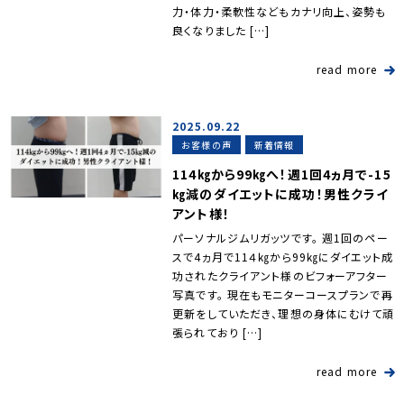
力・体力・柔軟性などもカナリ向上、姿勢も
良くなりました […]
read more
2025.09.22
お客様の声
新着情報
114㎏から99㎏へ！週1回4ヵ月で-15
㎏減のダイエットに成功！男性クライ
アント様！
パーソナルジムリガッツです。 週1回のペー
スで4ヵ月で11４㎏から99㎏にダイエット成
功されたクライアント様のビフォーアフター
写真です。 現在もモニターコースプランで再
更新をしていただき、理想の身体にむけて頑
張られており […]
read more