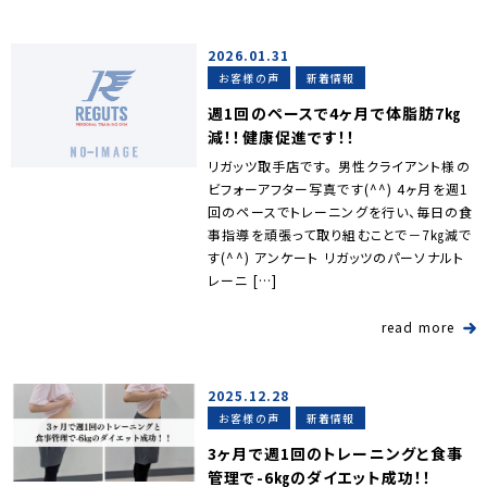
2026.01.31
お客様の声
新着情報
週1回のペースで4ヶ月で体脂肪7㎏
減！！健康促進です！！
リガッツ取手店です。 男性クライアント様の
ビフォーアフター写真です(^^) 4ヶ月を週1
回のペースでトレーニングを行い、毎日の食
事指導を頑張って取り組むことで－7㎏減で
す(^^) アンケート リガッツのパーソナルト
レーニ […]
read more
2025.12.28
お客様の声
新着情報
3ヶ月で週1回のトレーニングと食事
管理で-6㎏のダイエット成功！！