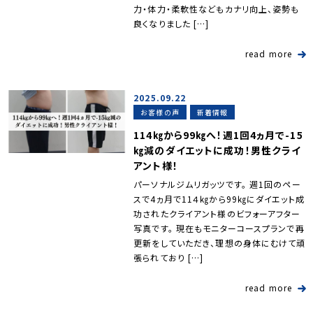
力・体力・柔軟性などもカナリ向上、姿勢も
良くなりました […]
read more
2025.09.22
お客様の声
新着情報
114㎏から99㎏へ！週1回4ヵ月で-15
㎏減のダイエットに成功！男性クライ
アント様！
パーソナルジムリガッツです。 週1回のペー
スで4ヵ月で11４㎏から99㎏にダイエット成
功されたクライアント様のビフォーアフター
写真です。 現在もモニターコースプランで再
更新をしていただき、理想の身体にむけて頑
張られており […]
read more