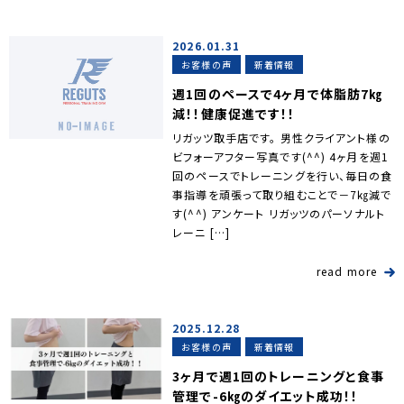
2026.01.31
お客様の声
新着情報
週1回のペースで4ヶ月で体脂肪7㎏
減！！健康促進です！！
リガッツ取手店です。 男性クライアント様の
ビフォーアフター写真です(^^) 4ヶ月を週1
回のペースでトレーニングを行い、毎日の食
事指導を頑張って取り組むことで－7㎏減で
す(^^) アンケート リガッツのパーソナルト
レーニ […]
read more
2025.12.28
お客様の声
新着情報
3ヶ月で週1回のトレーニングと食事
管理で-6㎏のダイエット成功！！