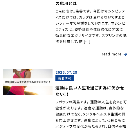
の応用とは
こんにちは。染谷です。 今回はマシンピラテ
ィスだけでは、カラダは変わらないですよと
いうテーマで解説をしていきます。 マシンピ
ラティスは、姿勢改善や体幹強化に非常に
効果的なエクササイズです。 スプリングの抵
抗を利用して、筋 […]
read more
2025.07.28
新着情報
運動は良い人生を過ごす為に欠かせ
ない！！
リガッツの栗島です。 運動は人生を変える可
能性があります。 適度な運動は、身体的な
健康だけでなく、メンタルヘルスや生活の質
も向上させます。 運動によって、心身ともに
ポジティブな変化がもたらされ、自信や幸福