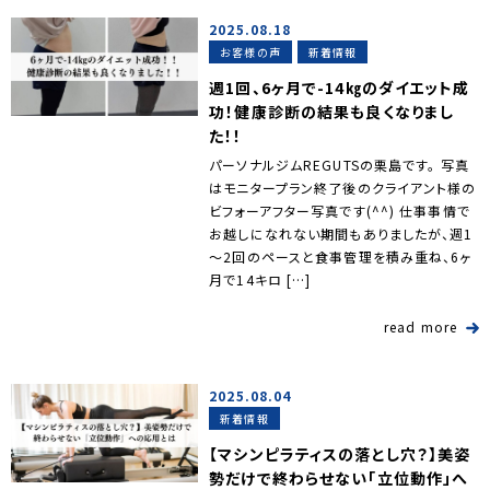
2025.08.18
お客様の声
新着情報
週1回、6ヶ月で-14㎏のダイエット成
功！健康診断の結果も良くなりまし
た！！
パーソナルジムREGUTSの栗島です。 写真
はモニタープラン終了後のクライアント様の
ビフォーアフター写真です(^^) 仕事事情で
お越しになれない期間もありましたが、週1
～2回のペースと食事管理を積み重ね、6ヶ
月で14キロ […]
read more
2025.08.04
新着情報
【マシンピラティスの落とし穴？】美姿
勢だけで終わらせない「立位動作」へ