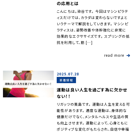
の応用とは
こんにちは。染谷です。 今回はマシンピラテ
ィスだけでは、カラダは変わらないですよと
いうテーマで解説をしていきます。 マシンピ
ラティスは、姿勢改善や体幹強化に非常に
効果的なエクササイズです。 スプリングの抵
抗を利用して、筋 […]
read more
2025.07.28
新着情報
運動は良い人生を過ごす為に欠かせ
ない！！
リガッツの栗島です。 運動は人生を変える可
能性があります。 適度な運動は、身体的な
健康だけでなく、メンタルヘルスや生活の質
も向上させます。 運動によって、心身ともに
ポジティブな変化がもたらされ、自信や幸福