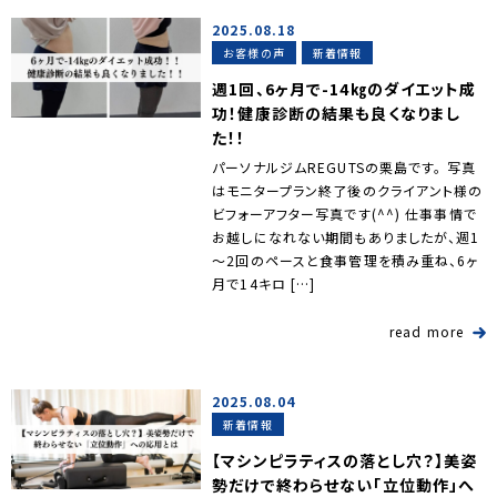
2025.08.18
お客様の声
新着情報
週1回、6ヶ月で-14㎏のダイエット成
功！健康診断の結果も良くなりまし
た！！
パーソナルジムREGUTSの栗島です。 写真
はモニタープラン終了後のクライアント様の
ビフォーアフター写真です(^^) 仕事事情で
お越しになれない期間もありましたが、週1
～2回のペースと食事管理を積み重ね、6ヶ
月で14キロ […]
read more
2025.08.04
新着情報
【マシンピラティスの落とし穴？】美姿
勢だけで終わらせない「立位動作」へ