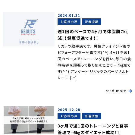
2026.01.31
お客様の声
新着情報
週1回のペースで4ヶ月で体脂肪7㎏
減！！健康促進です！！
リガッツ取手店です。 男性クライアント様の
ビフォーアフター写真です(^^) 4ヶ月を週1
回のペースでトレーニングを行い、毎日の食
事指導を頑張って取り組むことで－7㎏減で
す(^^) アンケート リガッツのパーソナルト
レーニ […]
read more
2025.12.28
お客様の声
新着情報
3ヶ月で週1回のトレーニングと食事
管理で-6㎏のダイエット成功！！