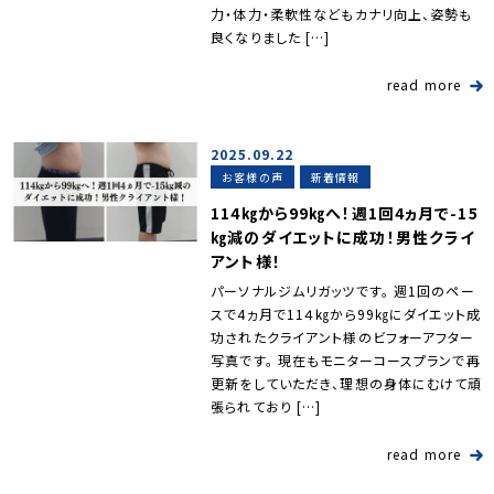
力・体力・柔軟性などもカナリ向上、姿勢も
良くなりました […]
read more
2025.09.22
お客様の声
新着情報
114㎏から99㎏へ！週1回4ヵ月で-15
㎏減のダイエットに成功！男性クライ
アント様！
パーソナルジムリガッツです。 週1回のペー
スで4ヵ月で11４㎏から99㎏にダイエット成
功されたクライアント様のビフォーアフター
写真です。 現在もモニターコースプランで再
更新をしていただき、理想の身体にむけて頑
張られており […]
read more