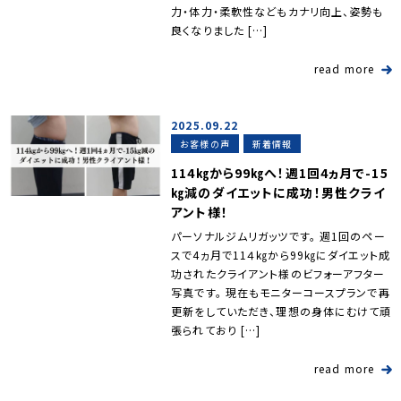
力・体力・柔軟性などもカナリ向上、姿勢も
良くなりました […]
read more
2025.09.22
お客様の声
新着情報
114㎏から99㎏へ！週1回4ヵ月で-15
㎏減のダイエットに成功！男性クライ
アント様！
パーソナルジムリガッツです。 週1回のペー
スで4ヵ月で11４㎏から99㎏にダイエット成
功されたクライアント様のビフォーアフター
写真です。 現在もモニターコースプランで再
更新をしていただき、理想の身体にむけて頑
張られており […]
read more