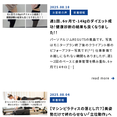
2025.08.18
お客様の声
新着情報
週1回、6ヶ月で-14㎏のダイエット成
功！健康診断の結果も良くなりまし
た！！
パーソナルジムREGUTSの栗島です。 写真
はモニタープラン終了後のクライアント様の
ビフォーアフター写真です(^^) 仕事事情で
お越しになれない期間もありましたが、週1
～2回のペースと食事管理を積み重ね、6ヶ
月で14キロ […]
read more
2025.08.04
新着情報
【マシンピラティスの落とし穴？】美姿
勢だけで終わらせない「立位動作」へ