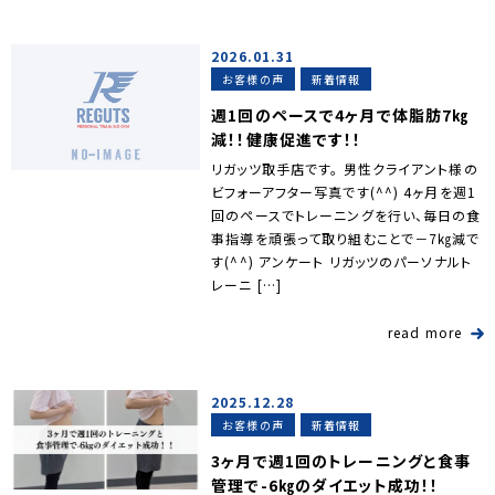
2026.01.31
お客様の声
新着情報
週1回のペースで4ヶ月で体脂肪7㎏
減！！健康促進です！！
リガッツ取手店です。 男性クライアント様の
ビフォーアフター写真です(^^) 4ヶ月を週1
回のペースでトレーニングを行い、毎日の食
事指導を頑張って取り組むことで－7㎏減で
す(^^) アンケート リガッツのパーソナルト
レーニ […]
read more
2025.12.28
お客様の声
新着情報
3ヶ月で週1回のトレーニングと食事
管理で-6㎏のダイエット成功！！