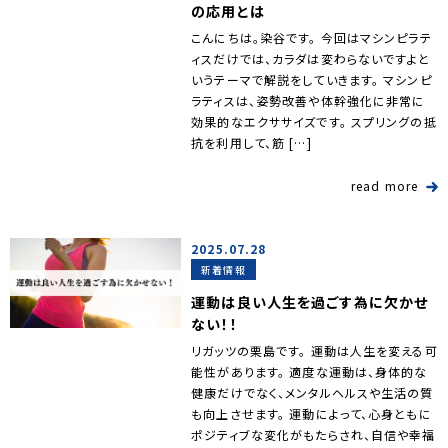
の応用とは
こんにちは。染谷です。 今回はマシンピラテ
ィスだけでは、カラダは変わらないですよと
いうテーマで解説をしていきます。 マシンピ
ラティスは、姿勢改善や体幹強化に非常に
効果的なエクササイズです。 スプリングの抵
抗を利用して、筋 […]
read more
2025.07.28
新着情報
運動は良い人生を過ごす為に欠かせ
ない！！
リガッツの栗島です。 運動は人生を変える可
能性があります。 適度な運動は、身体的な
健康だけでなく、メンタルヘルスや生活の質
も向上させます。 運動によって、心身ともに
ポジティブな変化がもたらされ、自信や幸福