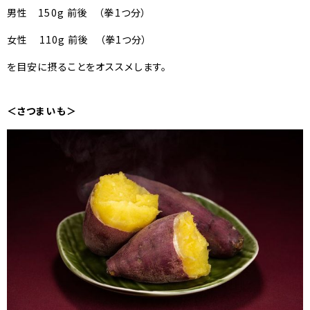
男性 150g 前後 （拳1つ分）
女性 110g 前後 （拳1つ分）
を目安に摂ることをオススメします。
＜さつまいも＞