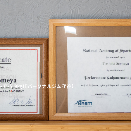
で-5.9㎏！【パーソナルジム守谷】